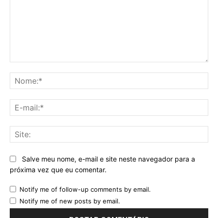
Comentário:
No
E-
mai
Sit
Salve meu nome, e-mail e site neste navegador para a
próxima vez que eu comentar.
Notify me of follow-up comments by email.
Notify me of new posts by email.