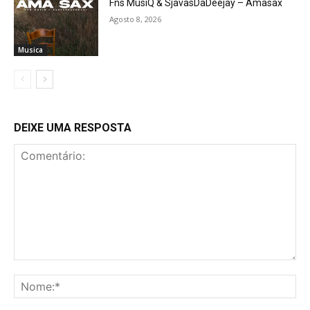
Fns MusiQ & SjavasDaDeejay – Amasax
Agosto 8, 2026
Musica
DEIXE UMA RESPOSTA
Comentário:
No