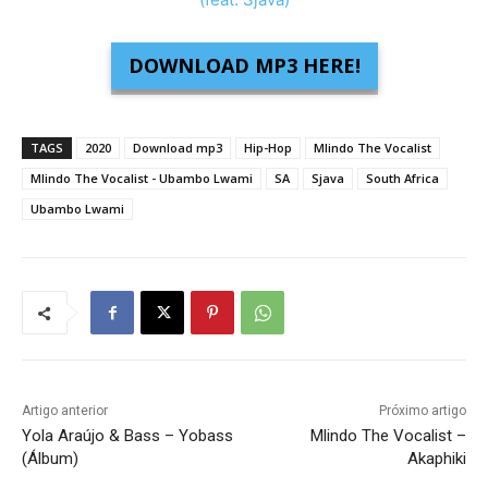
DOWNLOAD MP3 HERE!
TAGS
2020
Download mp3
Hip-Hop
Mlindo The Vocalist
Mlindo The Vocalist - Ubambo Lwami
SA
Sjava
South Africa
Ubambo Lwami
Artigo anterior
Próximo artigo
Yola Araújo & Bass – Yobass
Mlindo The Vocalist –
(Álbum)
Akaphiki