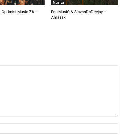
Musica
 Optimist Music ZA –
Fns MusiQ & SjavasDaDeejay –
Amasax
Nome:*