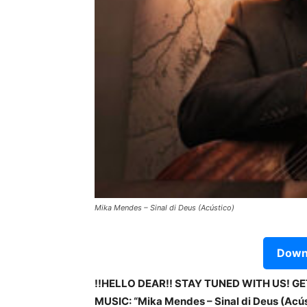
Mika Mendes – Sinal di Deus (Acústico)
Downl
!!HELLO DEAR!! STAY TUNED WITH US! G
MUSIC: “Mika Mendes – Sinal di Deus (Acúst