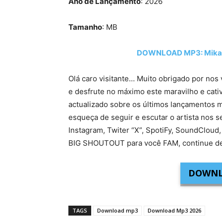
Ano de Lançamento
: 2026
Tamanho
: MB
DOWNLOAD MP3: Mika Me
Olá caro visitante… Muito obrigado por nos 
e desfrute no máximo este maravilho e cati
actualizado sobre os últimos lançamentos m
esqueça de seguir e escutar o artista nos s
Instagram, Twiter “X”, SpotiFy, SoundCloud,
BIG SHOUTOUT para você FAM, continue de
DOWNL
TAGS
Download mp3
Download Mp3 2026