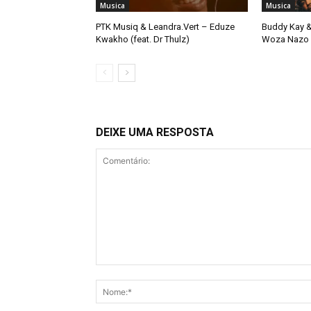
Musica
Musica
PTK Musiq & Leandra.Vert – Eduze
Buddy Kay &
Kwakho (feat. Dr Thulz)
Woza Nazo
DEIXE UMA RESPOSTA
Comentário: