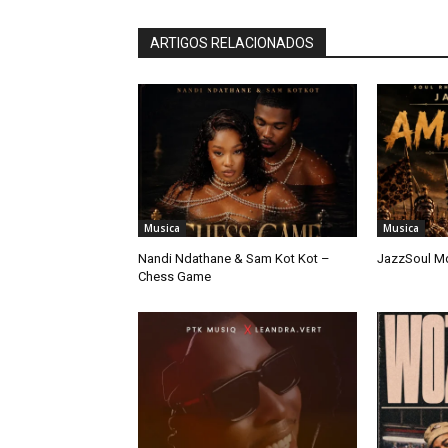
ARTIGOS RELACIONADOS
Musica
Musica
Nandi Ndathane & Sam Kot Kot –
JazzSoul M
Chess Game