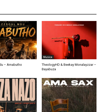
Musica
du – Amabutho
TheologyHD & Beekay Monalayzzar –
Bayabuza