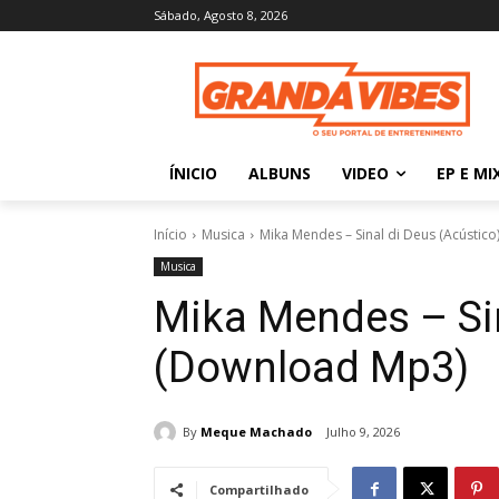
Sábado, Agosto 8, 2026
ÍNICIO
ALBUNS
VIDEO
EP E MI
Início
Musica
Mika Mendes – Sinal di Deus (Acústic
Musica
Mika Mendes – Sin
(Download Mp3)
By
Meque Machado
Julho 9, 2026
Compartilhado