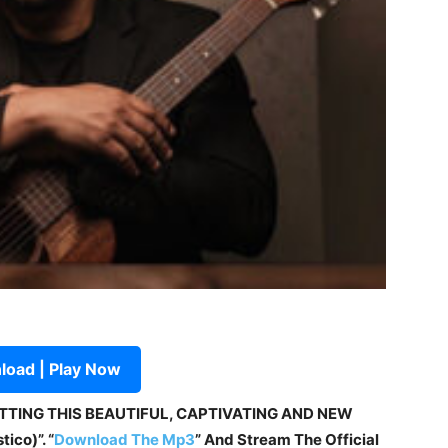
oad | Play Now
ETTING THIS BEAUTIFUL, CAPTIVATING AND NEW
ico)”. “
Download The Mp3
” And Stream The Official