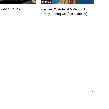
Musica
uza814 – SLP x
Makhanj, Thatohatsi & Mellow &
Sleazy – Bhaqiwe (feat. Carter IV)
Nome:*