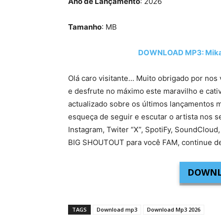
Ano de Lançamento
: 2026
Tamanho
: MB
DOWNLOAD MP3: Mika 
Olá caro visitante… Muito obrigado por nos 
e desfrute no máximo este maravilho e cati
actualizado sobre os últimos lançamentos m
esqueça de seguir e escutar o artista nos s
Instagram, Twiter “X”, SpotiFy, SoundCloud,
BIG SHOUTOUT para você FAM, continue de
DOWNL
TAGS
Download mp3
Download Mp3 2026