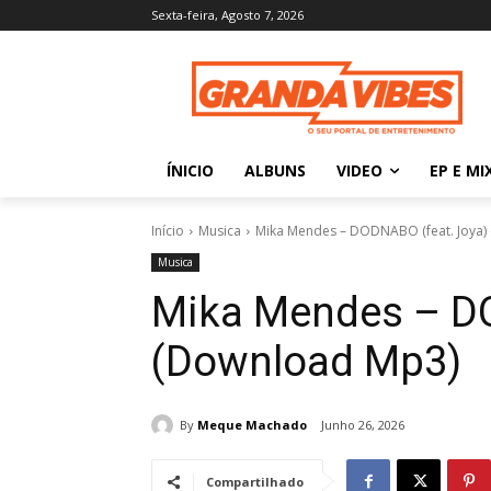
Sexta-feira, Agosto 7, 2026
ÍNICIO
ALBUNS
VIDEO
EP E MI
Início
Musica
Mika Mendes – DODNABO (feat. Joya)
Musica
Mika Mendes – DO
(Download Mp3)
By
Meque Machado
Junho 26, 2026
Compartilhado