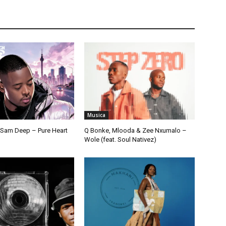
Musica
Sam Deep – Pure Heart
Q Bonke, Mlooda & Zee Nxumalo –
Wole (feat. Soul Nativez)