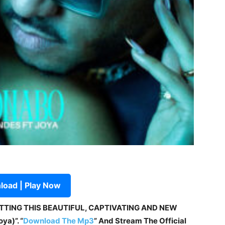
oad | Play Now
ETTING THIS BEAUTIFUL, CAPTIVATING AND NEW
a)”. “
Download The Mp3
” And Stream The Official