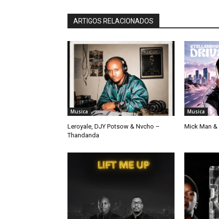
ARTIGOS RELACIONADOS
Musica
Musica
Leroyale, DJY Potsow & Nvcho –
Mick Man & 
Thandanda