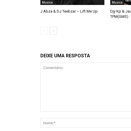
Musica
Musica
J Abza & DJ Teebzar – Lift Me Up
Djy Kp & Ja
TPM(GMS)
DEIXE UMA RESPOSTA
Comentário: