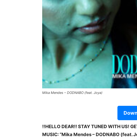
Mika Mendes – DODNABO (feat. Joya)
Downl
!!HELLO DEAR!! STAY TUNED WITH US! G
MUSIC: “Mika Mendes – DODNABO (feat. Joy