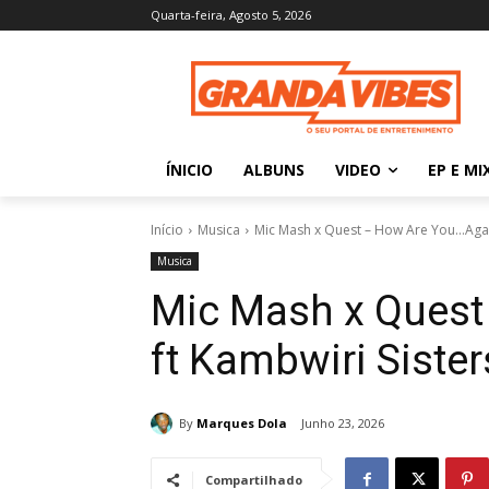
Quarta-feira, Agosto 5, 2026
ÍNICIO
ALBUNS
VIDEO
EP E MI
Início
Musica
Mic Mash x Quest – How Are You…Again
Musica
Mic Mash x Quest
ft Kambwiri Sister
By
Marques Dola
Junho 23, 2026
Compartilhado