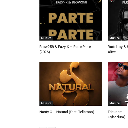
Musica
Musica
Blow258 & Eazy-K – Parte Parte
Rudeboy & S
(2026)
Alive
Musica
Musica
Nasty C – Natural (feat. Tellaman)
Tshunami – 
Gybodura)