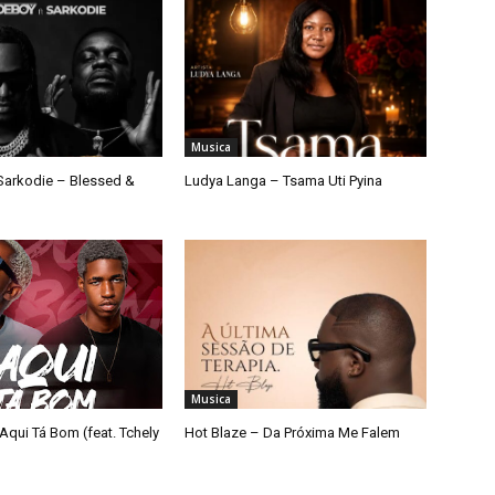
Musica
arkodie – Blessed &
Ludya Langa – Tsama Uti Pyina
Musica
Aqui Tá Bom (feat. Tchely
Hot Blaze – Da Próxima Me Falem