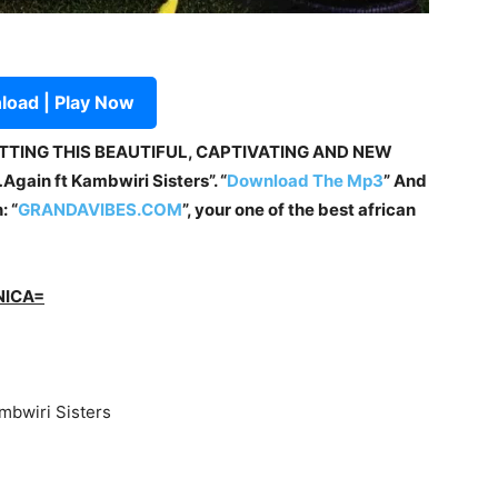
oad | Play Now
ETTING THIS BEAUTIFUL, CAPTIVATING AND NEW
gain ft Kambwiri Sisters”. “
Download The Mp3
” And
: “
GRANDAVIBES.COM
”, your one of the best african
NICA=
mbwiri Sisters