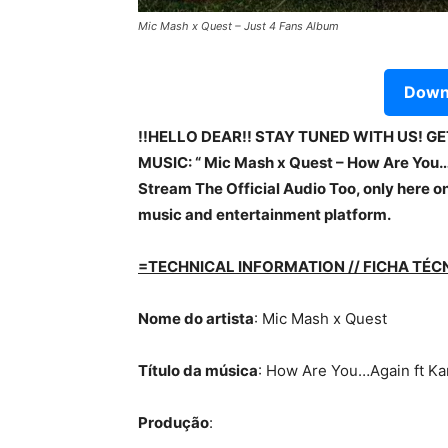
Mic Mash x Quest – Just 4 Fans Album
Downl
!!HELLO DEAR!! STAY TUNED WITH US! G
MUSIC: “ Mic Mash x Quest – How Are You…A
Stream The Official Audio Too, only here on
music and entertainment platform.
=TECHNICAL INFORMATION // FICHA TÉC
Nome do artista
: Mic Mash x Quest
Título da música
: How Are You…Again ft Ka
Produção
: