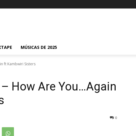
XTAPE
MÚSICAS DE 2025
 ft Kambwiri Sisters
 – How Are You…Again
s
0