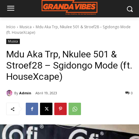
Início
Musica
Mdu Aka Trp, Nkulee 501 & Stroef28 – Sgidongo Mode
(ft. HouseXcape)
Musica
Mdu Aka Trp, Nkulee 501 &
Stroef28 – Sgidongo Mode (ft.
HouseXcape)
By
Admin
Abril 19, 2023
0