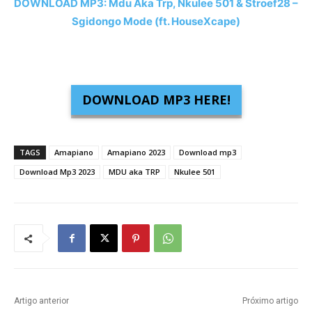
DOWNLOAD MP3: Mdu Aka Trp, Nkulee 501 & Stroef28 –
Sgidongo Mode (ft. HouseXcape)
DOWNLOAD MP3 HERE!
TAGS
Amapiano
Amapiano 2023
Download mp3
Download Mp3 2023
MDU aka TRP
Nkulee 501
Artigo anterior
Próximo artigo