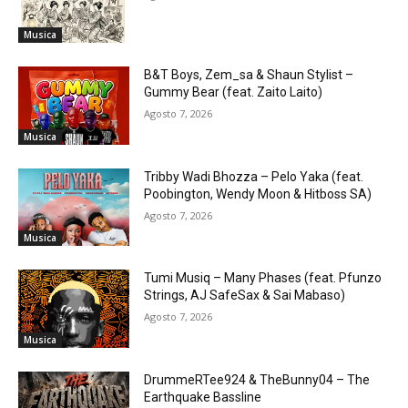
Musica
B&T Boys, Zem_sa & Shaun Stylist –
Gummy Bear (feat. Zaito Laito)
Agosto 7, 2026
Musica
Tribby Wadi Bhozza – Pelo Yaka (feat.
Poobington, Wendy Moon & Hitboss SA)
Agosto 7, 2026
Musica
Tumi Musiq – Many Phases (feat. Pfunzo
Strings, AJ SafeSax & Sai Mabaso)
Agosto 7, 2026
Musica
DrummeRTee924 & TheBunny04 – The
Earthquake Bassline