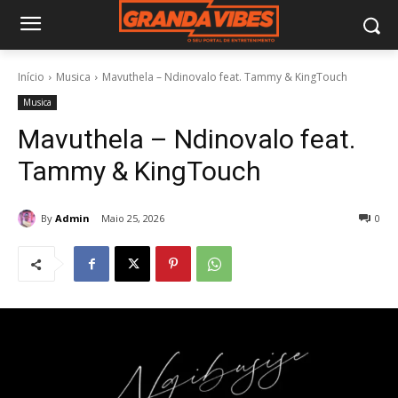
Início
Musica
Mavuthela – Ndinovalo feat. Tammy & KingTouch
Musica
Mavuthela – Ndinovalo feat.
Tammy & KingTouch
By
Admin
Maio 25, 2026
0