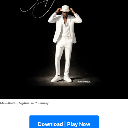
Mavuthela – Ngibusise ft Tammy
Download | Play Now