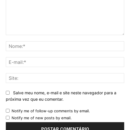
Comentário:
No
E-
mai
Sit
Salve meu nome, e-mail e site neste navegador para a
próxima vez que eu comentar.
Notify me of follow-up comments by email.
Notify me of new posts by email.