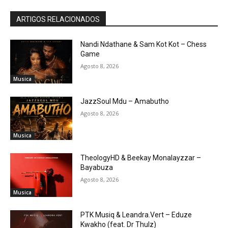
ARTIGOS RELACIONADOS
Nandi Ndathane & Sam Kot Kot – Chess
Game
Agosto 8, 2026
Musica
JazzSoul Mdu – Amabutho
Agosto 8, 2026
Musica
TheologyHD & Beekay Monalayzzar –
Bayabuza
Agosto 8, 2026
Musica
PTK Musiq & Leandra.Vert – Eduze
Kwakho (feat. Dr Thulz)