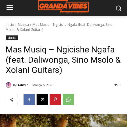
Início
Musica
Mas Musiq – Ngicishe Ngafa (feat. Daliwonga, Sino
Msolo & Xolani Guitars)
Musica
Mas Musiq – Ngicishe Ngafa
(feat. Daliwonga, Sino Msolo &
Xolani Guitars)
By
Admin
Março 6, 2026
0