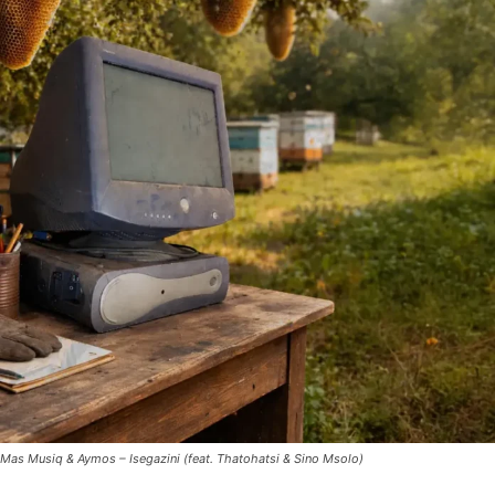
Mas Musiq & Aymos – Isegazini (feat. Thatohatsi & Sino Msolo)