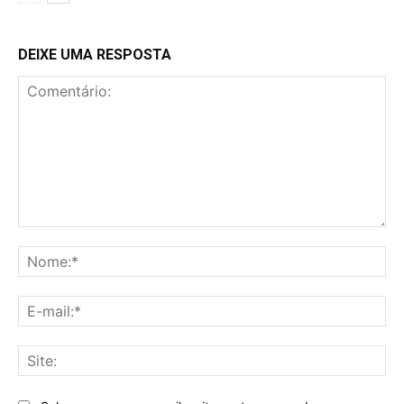
DEIXE UMA RESPOSTA
Comentário:
No
E-
mai
Sit