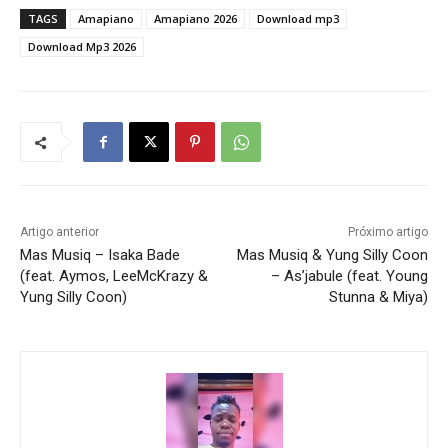
TAGS
Amapiano
Amapiano 2026
Download mp3
Download Mp3 2026
Artigo anterior
Próximo artigo
Mas Musiq – Isaka Bade
Mas Musiq & Yung Silly Coon
(feat. Aymos, LeeMcKrazy &
– As’jabule (feat. Young
Yung Silly Coon)
Stunna & Miya)