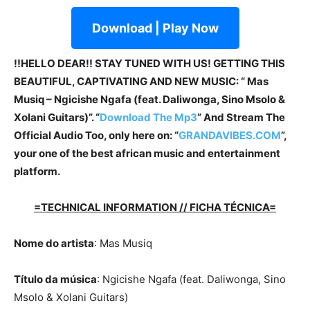
Download | Play Now
!!HELLO DEAR!! STAY TUNED WITH US! GETTING THIS
BEAUTIFUL, CAPTIVATING AND NEW MUSIC: “ Mas
Musiq – Ngicishe Ngafa (feat. Daliwonga, Sino Msolo &
Xolani Guitars)”. “
Download The Mp3
”
And Stream The
Official Audio Too, only here on: “
GRANDAVIBES.COM
”,
your one of the best african music and entertainment
platform.
=TECHNICAL INFORMATION // FICHA TÉCNICA=
Nome do artista
: Mas Musiq
Título da música
: Ngicishe Ngafa (feat. Daliwonga, Sino
Msolo & Xolani Guitars)