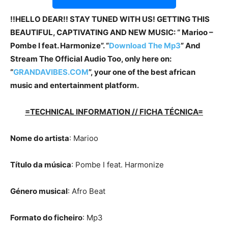
!!HELLO DEAR!! STAY TUNED WITH US! GETTING THIS
BEAUTIFUL, CAPTIVATING AND NEW MUSIC: “ Marioo –
Pombe I feat. Harmonize”. “
Download The Mp3
”
And
Stream The Official Audio Too, only here on:
“
GRANDAVIBES.COM
”, your one of the best african
music and entertainment platform.
=TECHNICAL INFORMATION // FICHA TÉCNICA=
Nome do artista
: Marioo
Título da música
: Pombe I feat. Harmonize
Género musical
: Afro Beat
Formato do ficheiro
: Mp3