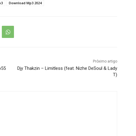
p3
Download Mp3 2024
Próximo artigo
b55
Djy Thakzin – Limitless (feat. Nizhe DeSoul & Lady
T)