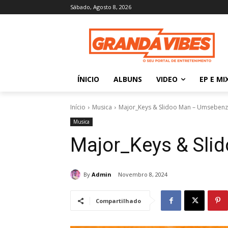
Sábado, Agosto 8, 2026
ÍNICIO
ALBUNS
VIDEO
EP E MI
Início
Musica
Major_Keys & Slidoo Man – Umsebenz
Musica
Major_Keys & Sli
By
Admin
Novembro 8, 2024
Compartilhado