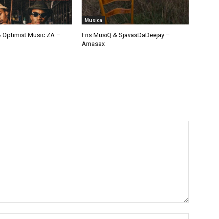
Musica
 Optimist Music ZA –
Fns MusiQ & SjavasDaDeejay –
Amasax
Nome:*