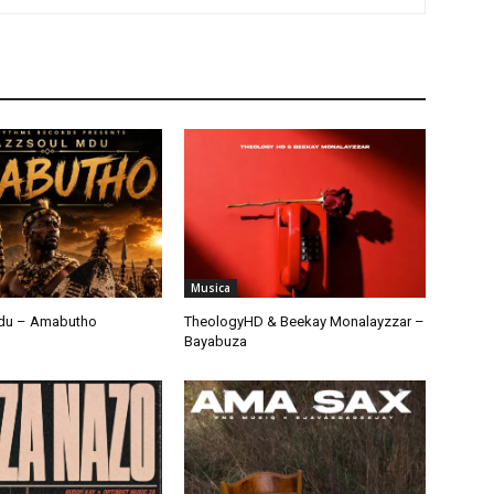
Musica
du – Amabutho
TheologyHD & Beekay Monalayzzar –
Bayabuza