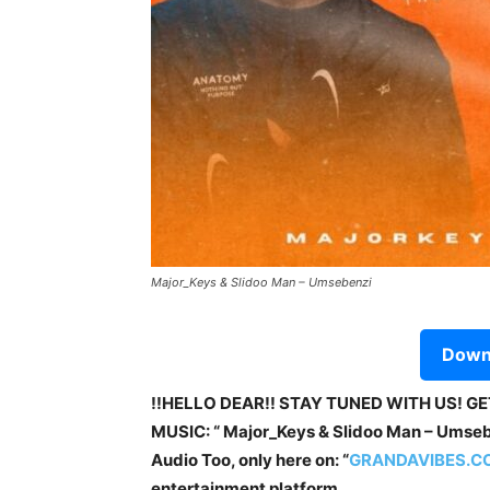
Major_Keys & Slidoo Man – Umsebenzi
Downl
!!HELLO DEAR!! STAY TUNED WITH US! G
MUSIC: “ Major_Keys & Slidoo Man – Umsebe
Audio Too, only here on: “
GRANDAVIBES.C
entertainment platform.