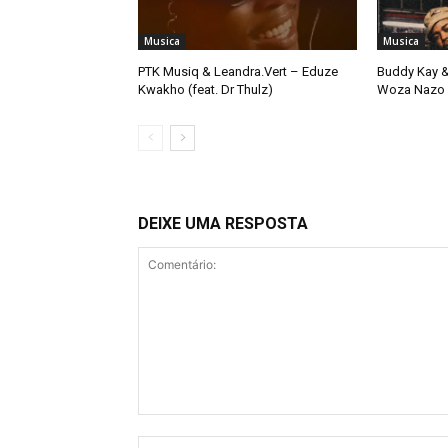
Musica
Musica
PTK Musiq & Leandra.Vert – Eduze
Buddy Kay &
Kwakho (feat. Dr Thulz)
Woza Nazo
DEIXE UMA RESPOSTA
Comentário: