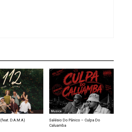
Musica
(feat. D.A.M.A)
Salésio Do Pânico – Culpa Do
Caluamba