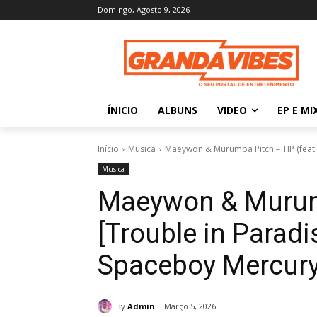
Domingo, Agosto 9, 2026
ÍNICIO
ALBUNS
VIDEO
EP E MI
Início
Musica
Maeywon & Murumba Pitch – TIP (feat
Musica
Maeywon & Murum
[Trouble in Paradis
Spaceboy Mercury
By
Admin
Março 5, 2026