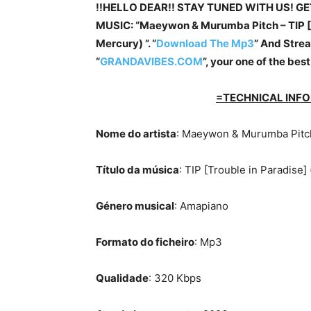
!!HELLO DEAR!! STAY TUNED WITH US! G
MUSIC: “Maeywon & Murumba Pitch – TIP [T
Mercury) ”. “
Download The Mp3
”
And Stream
“
GRANDAVIBES.COM
”, your one of the be
=TECHNICAL INFO
Nome do artista
: Maeywon & Murumba Pit
Título da música
: TIP [Trouble in Paradise
Género musical
: Amapiano
Formato do ficheiro
: Mp3
Qualidade
: 320 Kbps