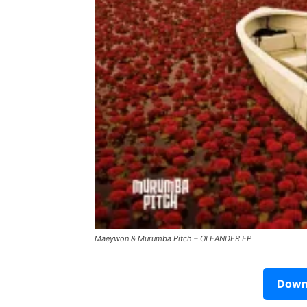
Maeywon & Murumba Pitch – OLEANDER EP
Downl