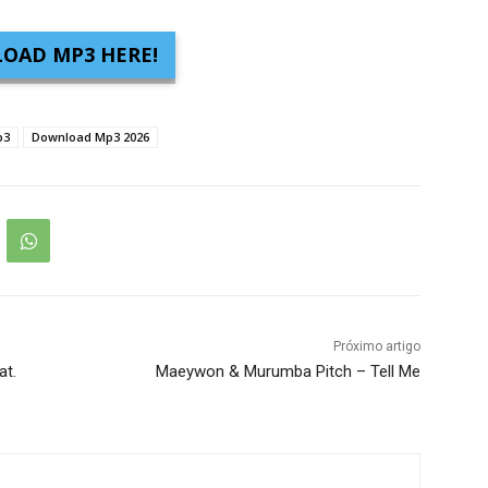
OAD MP3 HERE!
p3
Download Mp3 2026
Próximo artigo
at.
Maeywon & Murumba Pitch – Tell Me