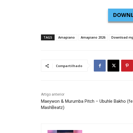
DOWNL
TAGS
Amapiano
Amapiano 2026
Download m
Compartilhado
Artigo anterior
Maeywon & Murumba Pitch – Ubuhle Bakho (fe
MashBeatz)