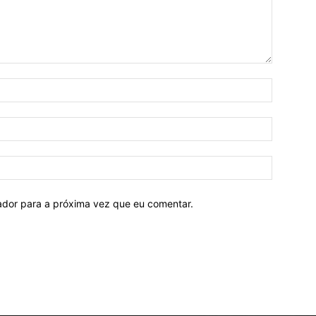
Nome:*
E-
mail:*
Site:
ador para a próxima vez que eu comentar.