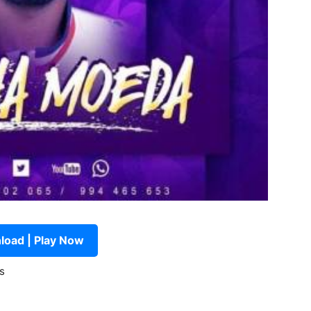
oad | Play Now
s