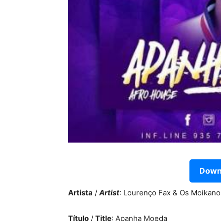
Downl
Artista
/
Artist
: Lourenço Fax & Os Moikano
Título
/
Title
: Apanha Moeda