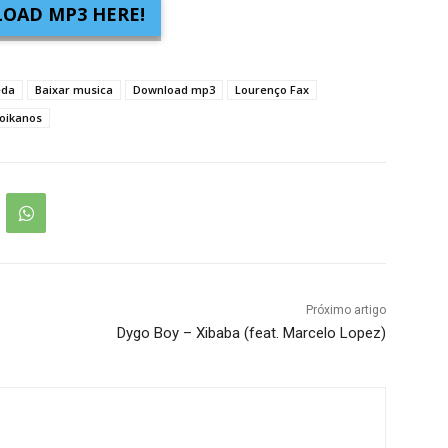
OAD MP3 HERE!
eda
Baixar musica
Download mp3
Lourenço Fax
oikanos
Próximo artigo
Dygo Boy – Xibaba (feat. Marcelo Lopez)