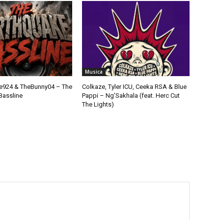
Musica
924 & TheBunny04 – The
Colkaze, Tyler ICU, Ceeka RSA & Blue
Bassline
Pappi – Ng’Sakhala (feat. Herc Cut
The Lights)