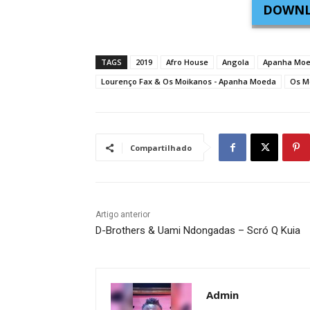
DOWNL
TAGS
2019
Afro House
Angola
Apanha Mo
Lourenço Fax & Os Moikanos - Apanha Moeda
Os M
Compartilhado
Artigo anterior
D-Brothers & Uami Ndongadas – Scró Q Kuia
Admin