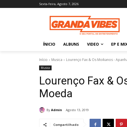
Sexta-feira, Agosto 7, 2026
ÍNICIO
ALBUNS
VIDEO
EP E MI
Início
Musica
Lourenço Fax & Os Moikanos - Apan
Musica
Lourenço Fax & O
Moeda
By
Admin
Agosto 13, 2019
Compartilhado