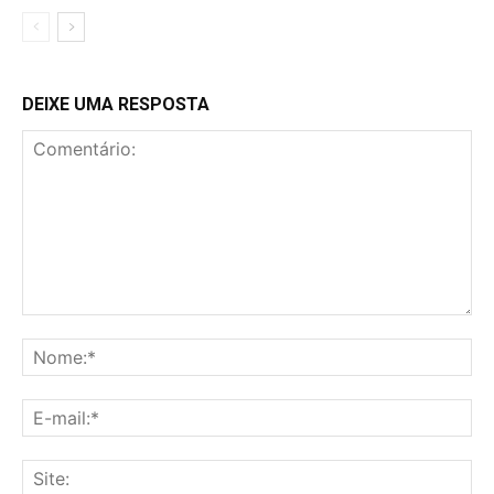
DEIXE UMA RESPOSTA
Comentário:
No
E-
mai
Sit