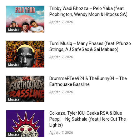
Tribby Wadi Bhozza – Pelo Yaka (feat.
Poobington, Wendy Moon & Hitboss SA)
Agosto 7, 2026
Musica
Tumi Musiq – Many Phases (feat. Pfunzo
Strings, AJ SafeSax & Sai Mabaso)
Agosto 7, 2026
Musica
DrummeRTee924 & TheBunny04 – The
Earthquake Bassline
Agosto 7, 2026
Musica
Colkaze, Tyler ICU, Ceeka RSA & Blue
Pappi – Ng’Sakhala (feat. Herc Cut The
Lights)
Agosto 7, 2026
Musica