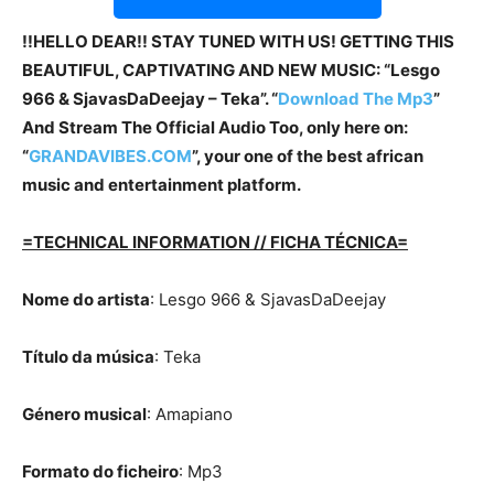
!!HELLO DEAR!! STAY TUNED WITH US! GETTING THIS
BEAUTIFUL, CAPTIVATING AND NEW MUSIC: “Lesgo
966 & SjavasDaDeejay – Teka”. “
Download The Mp3
”
And Stream The Official Audio Too, only here on:
“
GRANDAVIBES.COM
”, your one of the best african
music and entertainment platform.
=TECHNICAL INFORMATION // FICHA TÉCNICA=
Nome do artista
: Lesgo 966 & SjavasDaDeejay
Título da música
: Teka
Género musical
: Amapiano
Formato do ficheiro
: Mp3