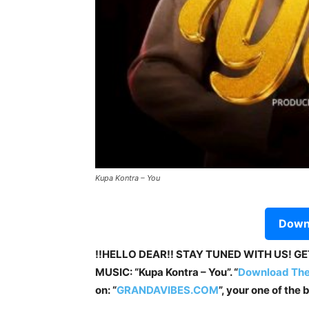
Kupa Kontra – You
Downl
!!HELLO DEAR!! STAY TUNED WITH US! G
MUSIC: “Kupa Kontra – You”. “
Download Th
on: “
GRANDAVIBES.COM
”, your one of the