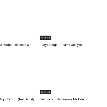
Musica
arkodie – Blessed &
Ludya Langa – Tsama Uti Pyina
Musica
Aqui Tá Bom (feat. Tchely
Hot Blaze – Da Próxima Me Falem