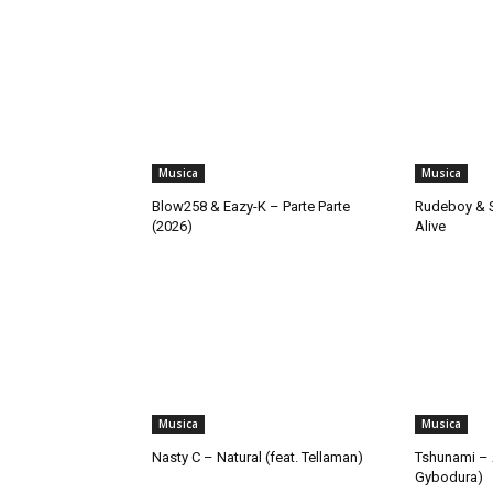
Musica
Musica
Blow258 & Eazy-K – Parte Parte
Rudeboy & S
(2026)
Alive
Musica
Musica
Nasty C – Natural (feat. Tellaman)
Tshunami – 
Gybodura)