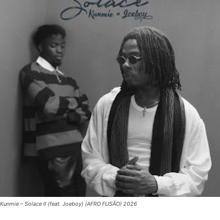
Kunmie – Solace II (feat. Joeboy) (AFRO FUSÃO) 2026