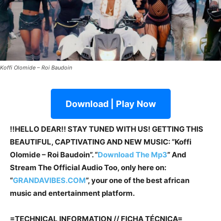
Koffi Olomide – Roi Baudoin
Download | Play Now
!!HELLO DEAR!! STAY TUNED WITH US! GETTING THIS
BEAUTIFUL, CAPTIVATING AND NEW MUSIC: “Koffi
Olomide – Roi Baudoin”. “
Download The Mp3
” And
Stream The Official Audio Too, only here on:
“
GRANDAVIBES.COM
”, your one of the best african
music and entertainment platform.
=TECHNICAL INFORMATION // FICHA TÉCNICA=