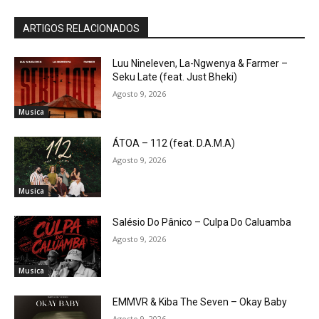
ARTIGOS RELACIONADOS
Luu Nineleven, La-Ngwenya & Farmer –
Seku Late (feat. Just Bheki)
Agosto 9, 2026
Musica
ÁTOA – 112 (feat. D.A.M.A)
Agosto 9, 2026
Musica
Salésio Do Pânico – Culpa Do Caluamba
Agosto 9, 2026
Musica
EMMVR & Kiba The Seven – Okay Baby
Agosto 9, 2026