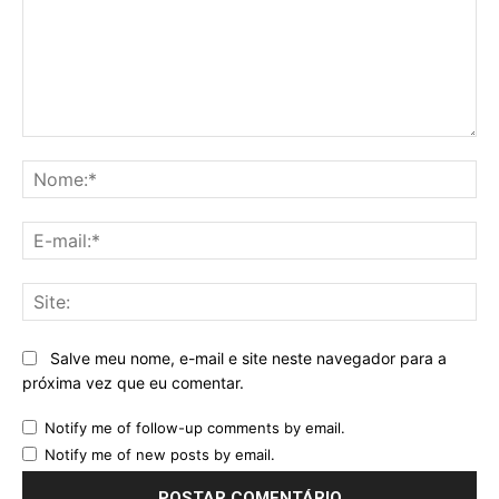
Comentário:
No
E-
mai
Sit
Salve meu nome, e-mail e site neste navegador para a
próxima vez que eu comentar.
Notify me of follow-up comments by email.
Notify me of new posts by email.