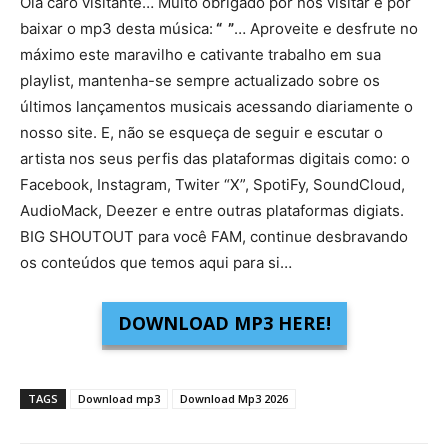
Olá caro visitante… Muito obrigado por nos visitar e por
baixar o mp3 desta música:
“ ”
… Aproveite e desfrute no
máximo este maravilho e cativante trabalho em sua
playlist, mantenha-se sempre actualizado sobre os
últimos lançamentos musicais acessando diariamente o
nosso site. E, não se esqueça de seguir e escutar o
artista nos seus perfis das plataformas digitais como: o
Facebook, Instagram, Twiter “X”, SpotiFy, SoundCloud,
AudioMack, Deezer e entre outras plataformas digiats.
BIG SHOUTOUT para você FAM, continue desbravando
os conteúdos que temos aqui para si…
DOWNLOAD MP3 HERE!
TAGS
Download mp3
Download Mp3 2026