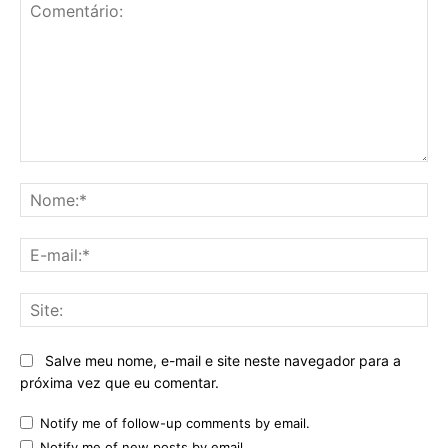
Comentário:
No
E-
mai
Sit
Salve meu nome, e-mail e site neste navegador para a
próxima vez que eu comentar.
Notify me of follow-up comments by email.
Notify me of new posts by email.