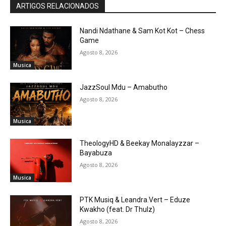
ARTIGOS RELACIONADOS
Nandi Ndathane & Sam Kot Kot – Chess
Game
Agosto 8, 2026
Musica
JazzSoul Mdu – Amabutho
Agosto 8, 2026
Musica
TheologyHD & Beekay Monalayzzar –
Bayabuza
Agosto 8, 2026
Musica
PTK Musiq & Leandra.Vert – Eduze
Kwakho (feat. Dr Thulz)
Agosto 8, 2026