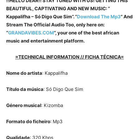
!!HELLO DEAR!! STAY TUNED WITH US! GETTING THIS
BEAUTIFUL, CAPTIVATING AND NEW MUSIC: “
Kappalifha – Só Digo Que Sim”. “
Download The Mp3
”
And
Stream The Official Audio Too, only here on:
“
GRANDAVIBES.COM
”, your one of the best african
music and entertainment platform.
=TECHNICAL INFORMATION // FICHA TÉCNICA=
Nome do artista
: Kappalifha
Título da música
: Só Digo Que Sim
Género musical
: Kizomba
Formato do ficheiro
: Mp3
Qualidade
: 320 Kbps