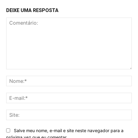
DEIXE UMA RESPOSTA
Comentário:
No
E-
mai
Sit
Salve meu nome, e-mail e site neste navegador para a
próxima vez que eu comentar.