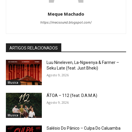
Meque Machado
https://mecsound.blogspot.com/
ARTIGOS RELACIONADOS
Luu Nineleven, La-Ngwenya & Farmer –
Seku Late (feat. Just Bheki)
Agosto 9, 2026
Musica
ÁTOA – 112 (feat. D.A.M.A)
Agosto 9, 2026
Musica
Salésio Do Pânico – Culpa Do Caluamba