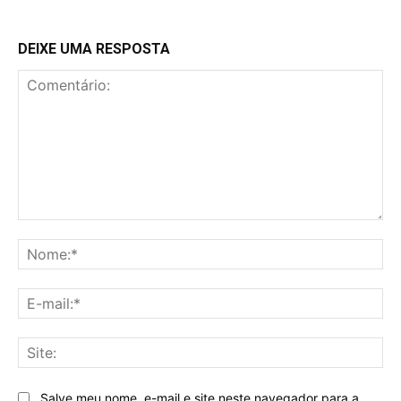
DEIXE UMA RESPOSTA
Comentário:
No
E-
mai
Sit
Salve meu nome, e-mail e site neste navegador para a