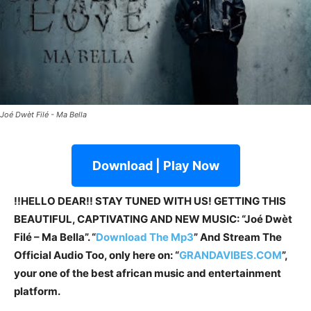
Joé Dwèt Filé - Ma Bella
Download | Play Now
!!HELLO DEAR!! STAY TUNED WITH US! GETTING THIS
BEAUTIFUL, CAPTIVATING AND NEW MUSIC: “Joé Dwèt
Filé – Ma Bella”. “
Download The Mp3
” And Stream The
Official Audio Too, only here on: “
GRANDAVIBES.COM
”,
your one of the best african music and entertainment
platform.