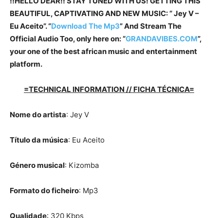
!!HELLO DEAR!! STAY TUNED WITH US! GETTING THIS
BEAUTIFUL, CAPTIVATING AND NEW MUSIC: “ Jey V –
Eu Aceito”. “
Download The Mp3
”
And Stream The
Official Audio Too, only here on: “
GRANDAVIBES.COM
”,
your one of the best african music and entertainment
platform.
=TECHNICAL INFORMATION // FICHA TÉCNICA=
Nome do artista
: Jey V
Título da música
: Eu Aceito
Género musical
: Kizomba
Formato do ficheiro
: Mp3
Qualidade
: 320 Kbps