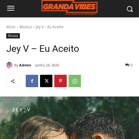
Início
Musica
Jey V – Eu Aceito
Musica
Jey V – Eu Aceito
By
Admin
Junho 26, 2026
0