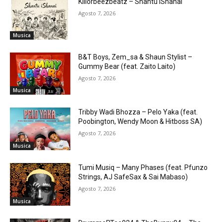
Killorbeezbeatz – Shantu iShanai
Agosto 7, 2026
Musica
B&T Boys, Zem_sa & Shaun Stylist –
Gummy Bear (feat. Zaito Laito)
Agosto 7, 2026
Musica
Tribby Wadi Bhozza – Pelo Yaka (feat.
Poobington, Wendy Moon & Hitboss SA)
Agosto 7, 2026
Musica
Tumi Musiq – Many Phases (feat. Pfunzo
Strings, AJ SafeSax & Sai Mabaso)
Agosto 7, 2026
Musica