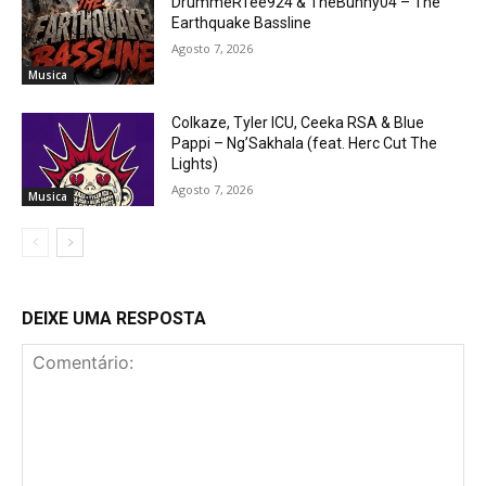
DrummeRTee924 & TheBunny04 – The
Earthquake Bassline
Agosto 7, 2026
Musica
Colkaze, Tyler ICU, Ceeka RSA & Blue
Pappi – Ng’Sakhala (feat. Herc Cut The
Lights)
Agosto 7, 2026
Musica
DEIXE UMA RESPOSTA