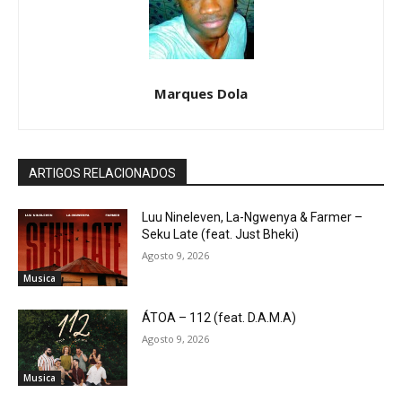
Marques Dola
ARTIGOS RELACIONADOS
Luu Nineleven, La-Ngwenya & Farmer –
Seku Late (feat. Just Bheki)
Agosto 9, 2026
Musica
ÁTOA – 112 (feat. D.A.M.A)
Agosto 9, 2026
Musica