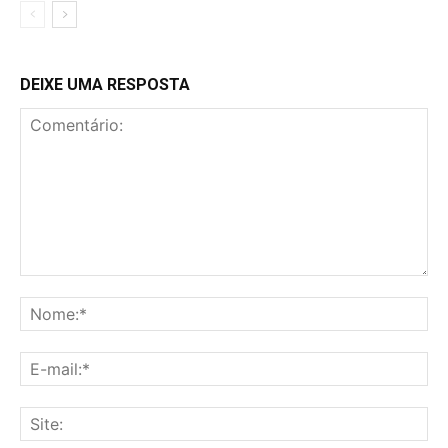
DEIXE UMA RESPOSTA
Comentário:
No
E-
mai
Sit