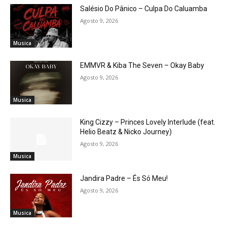
Salésio Do Pânico – Culpa Do Caluamba
Agosto 9, 2026
Musica
EMMVR & Kiba The Seven – Okay Baby
Agosto 9, 2026
Musica
King Cizzy – Princes Lovely Interlude (feat.
Helio Beatz & Nicko Journey)
Agosto 9, 2026
Musica
Jandira Padre – És Só Meu!
Agosto 9, 2026
Musica