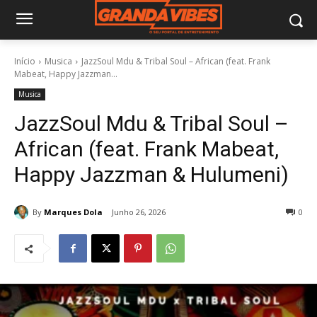
Início
Musica
JazzSoul Mdu & Tribal Soul – African (feat. Frank
Mabeat, Happy Jazzman...
Musica
JazzSoul Mdu & Tribal Soul –
African (feat. Frank Mabeat,
Happy Jazzman & Hulumeni)
By
Marques Dola
Junho 26, 2026
0