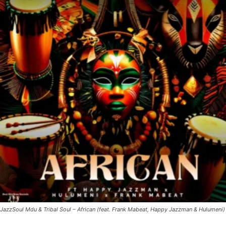
JazzSoul Mdu & Tribal Soul – African (feat. Frank Mabeat, Happy Jazzman & Hulumeni)