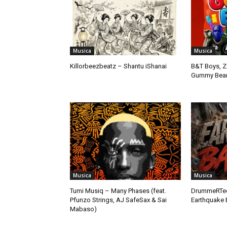
Musica
Musica
Killorbeezbeatz – Shantu iShanai
B&T Boys, Z
Gummy Bear (
Musica
Musica
Tumi Musiq – Many Phases (feat.
DrummeRTee
Pfunzo Strings, AJ SafeSax & Sai
Earthquake 
Mabaso)