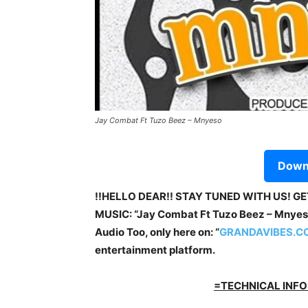
Jay Combat Ft Tuzo Beez – Mnyeso
Downl
!!HELLO DEAR!! STAY TUNED WITH US! G
MUSIC: “Jay Combat Ft Tuzo Beez – Mnyeso
Audio Too, only here on: “
GRANDAVIBES.C
entertainment platform.
=TECHNICAL INFO