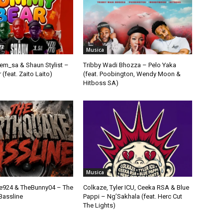
Musica
em_sa & Shaun Stylist –
Tribby Wadi Bhozza – Pelo Yaka
feat. Zaito Laito)
(feat. Poobington, Wendy Moon &
Hitboss SA)
Musica
924 & TheBunny04 – The
Colkaze, Tyler ICU, Ceeka RSA & Blue
Bassline
Pappi – Ng’Sakhala (feat. Herc Cut
The Lights)