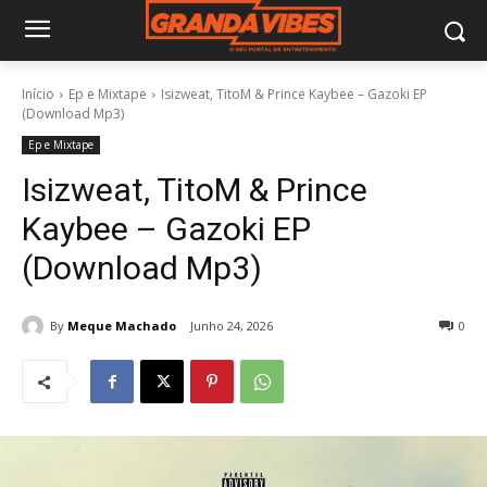
Início
Ep e Mixtape
Isizweat, TitoM & Prince Kaybee – Gazoki EP
(Download Mp3)
Ep e Mixtape
Isizweat, TitoM & Prince
Kaybee – Gazoki EP
(Download Mp3)
By
Meque Machado
Junho 24, 2026
0