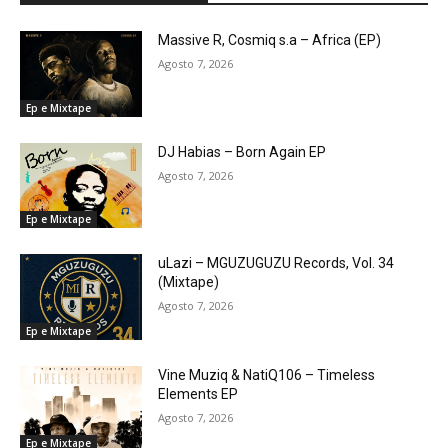
Massive R, Cosmiq s.a – Africa (EP)
Agosto 7, 2026
Ep e Mixtape
DJ Habias – Born Again EP
Agosto 7, 2026
Ep e Mixtape
uLazi – MGUZUGUZU Records, Vol. 34
(Mixtape)
Agosto 7, 2026
Ep e Mixtape
Vine Muziq & NatiQ106 – Timeless
Elements EP
Agosto 7, 2026
Ep e Mixtape