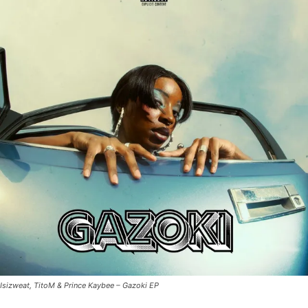
Isizweat, TitoM & Prince Kaybee – Gazoki EP