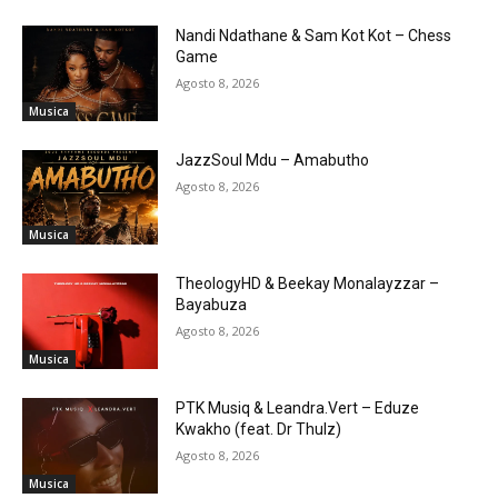
Nandi Ndathane & Sam Kot Kot – Chess
Game
Agosto 8, 2026
Musica
JazzSoul Mdu – Amabutho
Agosto 8, 2026
Musica
TheologyHD & Beekay Monalayzzar –
Bayabuza
Agosto 8, 2026
Musica
PTK Musiq & Leandra.Vert – Eduze
Kwakho (feat. Dr Thulz)
Agosto 8, 2026
Musica