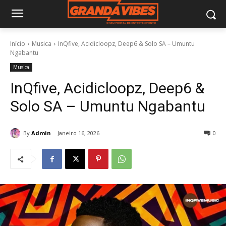
Início
Musica
InQfive, Acidicloopz, Deep6 & Solo SA – Umuntu
Ngabantu
Musica
InQfive, Acidicloopz, Deep6 &
Solo SA – Umuntu Ngabantu
By
Admin
Janeiro 16, 2026
0