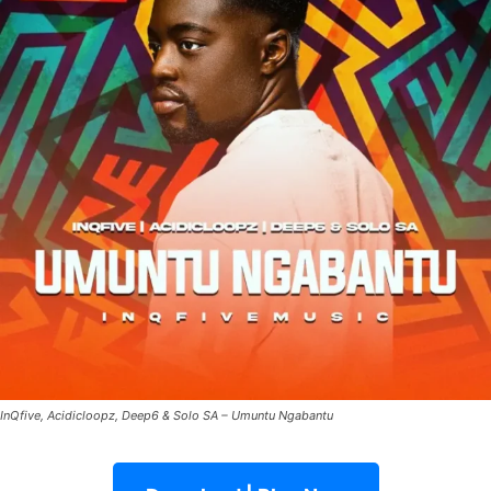
InQfive, Acidicloopz, Deep6 & Solo SA – Umuntu Ngabantu