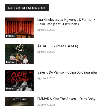
ARTIGOS RELACIONADOS
Luu Nineleven, La-Ngwenya & Farmer –
Seku Late (feat. Just Bheki)
Agosto 9, 2026
Musica
ÁTOA – 112 (feat. D.A.M.A)
Agosto 9, 2026
Musica
Salésio Do Pânico – Culpa Do Caluamba
Agosto 9, 2026
Musica
EMMVR & Kiba The Seven – Okay Baby
Agosto 9, 2026