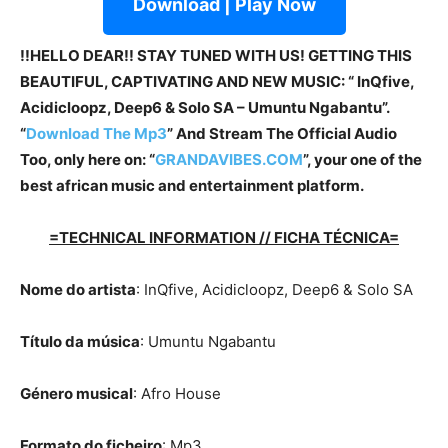
Download | Play Now
!!HELLO DEAR!! STAY TUNED WITH US! GETTING THIS
BEAUTIFUL, CAPTIVATING AND NEW MUSIC: “ InQfive,
Acidicloopz, Deep6 & Solo SA – Umuntu Ngabantu”.
“
Download The Mp3
”
And Stream The Official Audio
Too, only here on: “
GRANDAVIBES.COM
”, your one of the
best african music and entertainment platform.
=TECHNICAL INFORMATION // FICHA TÉCNICA=
Nome do artista
: InQfive, Acidicloopz, Deep6 & Solo SA
Título da música
: Umuntu Ngabantu
Género musical
: Afro House
Formato do ficheiro
: Mp3