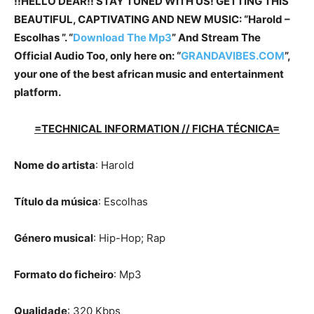
!!HELLO DEAR!! STAY TUNED WITH US! GETTING THIS
BEAUTIFUL, CAPTIVATING AND NEW MUSIC: “Harold –
Escolhas ”. “
Download The Mp3
”
And Stream The
Official Audio Too, only here on: “
GRANDAVIBES.COM
”,
your one of the best african music and entertainment
platform.
=TECHNICAL INFORMATION // FICHA TÉCNICA=
Nome do artista
: Harold
Título da música
: Escolhas
Género musical
: Hip-Hop; Rap
Formato do ficheiro
: Mp3
Qualidade
: 320 Kbps