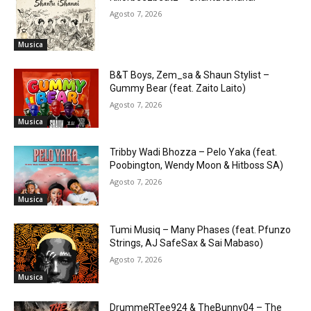
Agosto 7, 2026
Musica
B&T Boys, Zem_sa & Shaun Stylist –
Gummy Bear (feat. Zaito Laito)
Agosto 7, 2026
Musica
Tribby Wadi Bhozza – Pelo Yaka (feat.
Poobington, Wendy Moon & Hitboss SA)
Agosto 7, 2026
Musica
Tumi Musiq – Many Phases (feat. Pfunzo
Strings, AJ SafeSax & Sai Mabaso)
Agosto 7, 2026
Musica
DrummeRTee924 & TheBunny04 – The