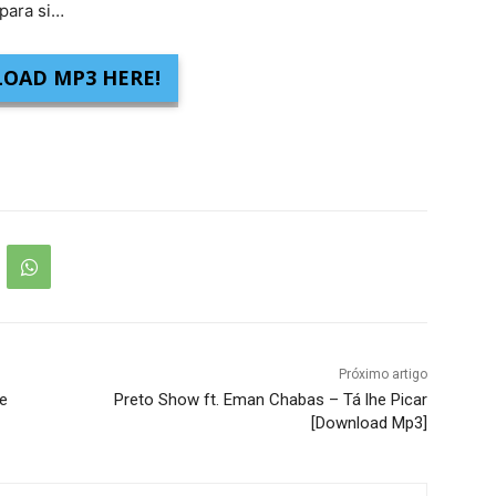
para si…
OAD MP3 HERE!
Próximo artigo
e
Preto Show ft. Eman Chabas – Tá lhe Picar
[Download Mp3]