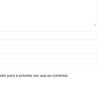
Nome:*
E-
mail:*
Site:
ador para a próxima vez que eu comentar.