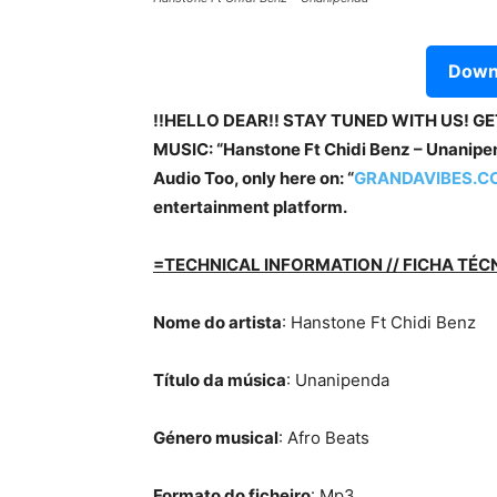
Downl
!!HELLO DEAR!! STAY TUNED WITH US! G
MUSIC: “Hanstone Ft Chidi Benz – Unanipend
Audio Too, only here on: “
GRANDAVIBES.C
entertainment platform.
=TECHNICAL INFORMATION // FICHA TÉC
Nome do artista
: Hanstone Ft Chidi Benz
Título da música
: Unanipenda
Género musical
: Afro Beats
Formato do ficheiro
: Mp3