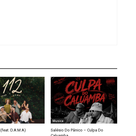
Musica
(feat. D.A.M.A)
Salésio Do Pânico – Culpa Do
Caluamba