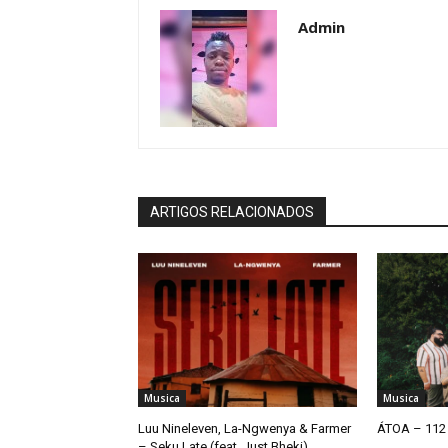
Admin
ARTIGOS RELACIONADOS
Musica
Musica
Luu Nineleven, La-Ngwenya & Farmer
ÁTOA – 112 
– Seku Late (feat. Just Bheki)