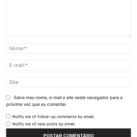
Comentário:
No
E-
mai
Sit
Salve meu nome, e-mail e site neste navegador para a
próxima vez que eu comentar.
Notify me of follow-up comments by email.
Notify me of new posts by email.