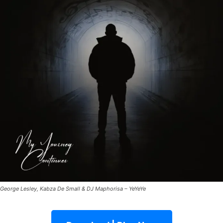
George Lesley, Kabza De Small & DJ Maphorisa – YeYeYe