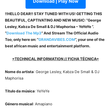
Download | Play Now
!!HELLO DEAR!! STAY TUNED WITH US! GETTING THIS
BEAUTIFUL, CAPTIVATING AND NEW MUSIC: “George
Lesley, Kabza De Small & DJ Maphorisa – YeYeYe ”.
“
Download The Mp3
”
And Stream The Official Audio
Too, only here on: “
GRANDAVIBES.COM
”, your one of the
best african music and entertainment platform.
=TECHNICAL INFORMATION // FICHA TÉCNICA=
Nome do artista
: George Lesley, Kabza De Small & DJ
Maphorisa
Título da música
: YeYeYe
Género musical
: Amapiano