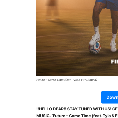
Future – Game Time (feat. Tyla & FIFA Sound)
Downl
!!HELLO DEAR!! STAY TUNED WITH US! G
MUSIC: “Future – Game Time (feat. Tyla & FI