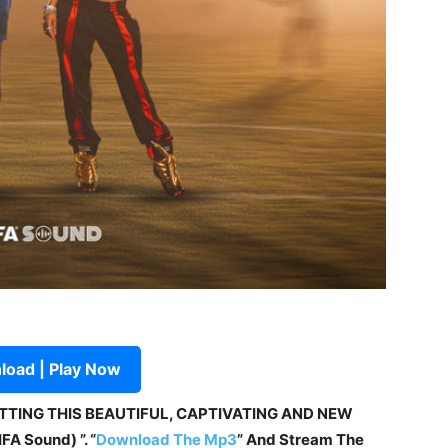
oad | Play Now
ETTING THIS BEAUTIFUL, CAPTIVATING AND NEW
FA Sound) ”. “
Download The Mp3
”
And Stream The