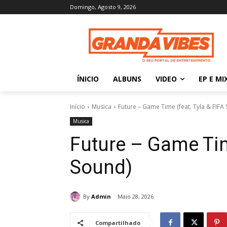
Domingo, Agosto 9, 2026
ÍNICIO
ALBUNS
VIDEO
EP E MI
Início
Musica
Future – Game Time (feat. Tyla & FIFA
Musica
Future – Game Tim
Sound)
By
Admin
Maio 28, 2026
Compartilhado