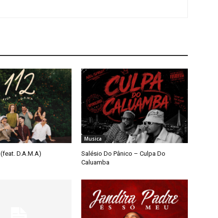
Musica
(feat. D.A.M.A)
Salésio Do Pânico – Culpa Do
Caluamba