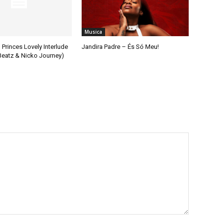
Musica
 Princes Lovely Interlude
Jandira Padre – És Só Meu!
 Beatz & Nicko Journey)