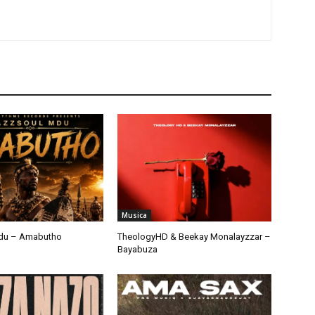
Musica
du – Amabutho
TheologyHD & Beekay Monalayzzar –
Bayabuza