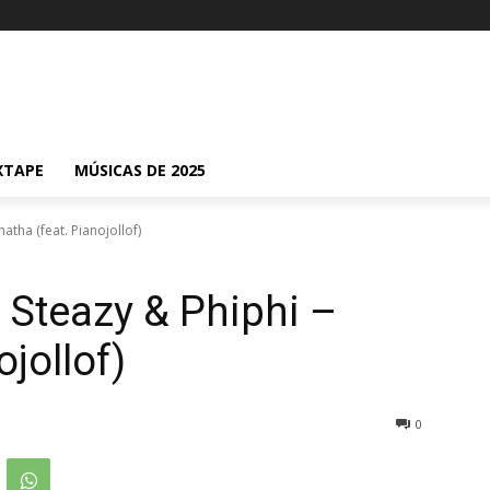
XTAPE
MÚSICAS DE 2025
atha (feat. Pianojollof)
n Steazy & Phiphi –
ojollof)
0