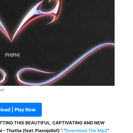
of)
oad | Play Now
ETTING THIS BEAUTIFUL, CAPTIVATING AND NEW
 Thatha (feat. Pianojollof) ”. “
Download The Mp3
”