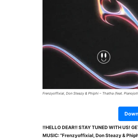
Frenzyoffixial, Don Steazy & Phiphi – Thatha (feat. Pianojoll
Downl
!!HELLO DEAR!! STAY TUNED WITH US! G
MUSIC: “Frenzyoffixial, Don Steazy & Phiphi –