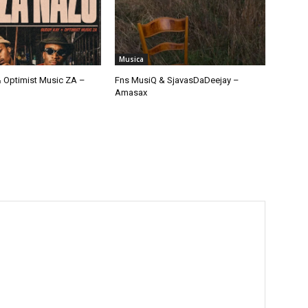
Musica
 Optimist Music ZA –
Fns MusiQ & SjavasDaDeejay –
Amasax