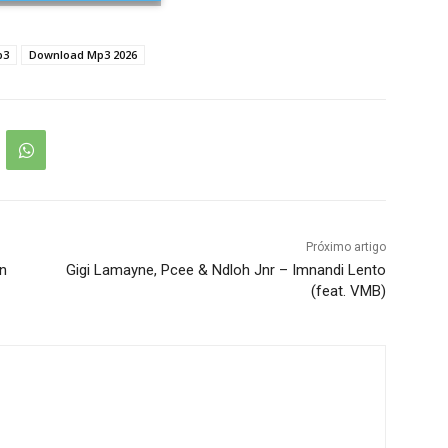
p3
Download Mp3 2026
Próximo artigo
n
Gigi Lamayne, Pcee & Ndloh Jnr – Imnandi Lento
(feat. VMB)