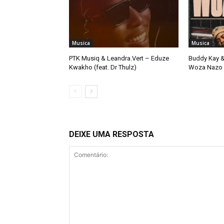
Musica
Musica
PTK Musiq & Leandra.Vert – Eduze
Buddy Kay &
Kwakho (feat. Dr Thulz)
Woza Nazo
DEIXE UMA RESPOSTA