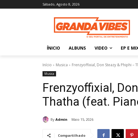
Sábado, Agosto 8, 2026
ÍNICIO
ALBUNS
VIDEO
EP E MI
Início
Musica
Frenzyoffixial, Don Steazy & Phiphi – Th
Musica
Frenzyoffixial, Do
Thatha (feat. Pian
By
Admin
Maio 15, 2026
Compartilhado