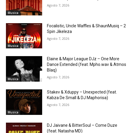
Agosto 7, 2026
Musica
Focalistic, Uncle Waffles & ShaunMusiq – 2
Spin Jikeleza
Agosto 7, 2026
Musica
Elaine & Major League DJz – One More
Dance Extended (feat. Mpho.wav & Atmos
Blaq)
Agosto 7, 2026
Musica
Stakev & Xduppy – Unexpected (feat.
Kabza De Small & DJ Maphorisa)
Agosto 7, 2026
Musica
DJ Jaivane & BitterSoul – Come Duze
(feat. Natasha MD)