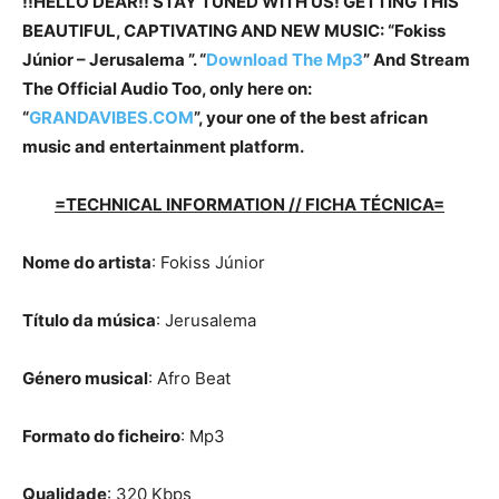
!!HELLO DEAR!! STAY TUNED WITH US! GETTING THIS
BEAUTIFUL, CAPTIVATING AND NEW MUSIC: “Fokiss
Júnior – Jerusalema ”. “
Download The Mp3
”
And Stream
The Official Audio Too, only here on:
“
GRANDAVIBES.COM
”, your one of the best african
music and entertainment platform.
=TECHNICAL INFORMATION // FICHA TÉCNICA=
Nome do artista
: Fokiss Júnior
Título da música
: Jerusalema
Género musical
: Afro Beat
Formato do ficheiro
: Mp3
Qualidade
: 320 Kbps