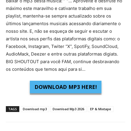
baixar o mp3 desta música:
“ ”
… Aproveite e desfrute no
máximo este maravilho e cativante trabalho em sua
playlist, mantenha-se sempre actualizado sobre os
últimos lançamentos musicais acessando diariamente o
nosso site. E, não se esqueça de seguir e escutar o
artista nos seus perfis das plataformas digitais como: o
Facebook, Instagram, Twiter “X”, SpotiFy, SoundCloud,
AudioMack, Deezer e entre outras plataformas digiats.
BIG SHOUTOUT para você FAM, continue desbravando
os conteúdos que temos aqui para si…
DOWNLOAD MP3 HERE!
TAGS
Download mp3
Download Mp3 2026
EP & Mixtape