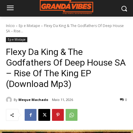
Início
Ep e Mixtape
Flexy Da King & The Godfathers Of Deep House
SA – Rise...
Ep e Mixtape
Flexy Da King & The
Godfathers Of Deep House SA
– Rise Of The King EP
(Download Mp3)
By
Meque Machado
Maio 11, 2026
0