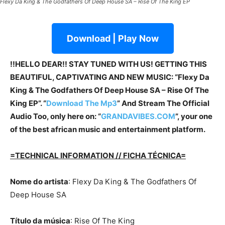
Flexy Da King & The Godfathers Of Deep House SA – Rise Of The King EP
Download | Play Now
!!HELLO DEAR!! STAY TUNED WITH US! GETTING THIS
BEAUTIFUL, CAPTIVATING AND NEW MUSIC: “Flexy Da
King & The Godfathers Of Deep House SA – Rise Of The
King EP”. “
Download The Mp3
” And Stream The Official
Audio Too, only here on: “
GRANDAVIBES.COM
”, your one
of the best african music and entertainment platform.
=TECHNICAL INFORMATION // FICHA TÉCNICA=
Nome do artista
: Flexy Da King & The Godfathers Of
Deep House SA
Título da música
: Rise Of The King