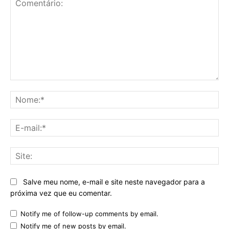
Comentário:
No
E-
mai
Sit
Salve meu nome, e-mail e site neste navegador para a
próxima vez que eu comentar.
Notify me of follow-up comments by email.
Notify me of new posts by email.