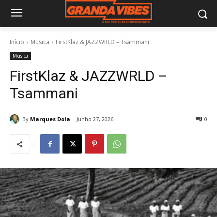
Início
Musica
FirstKlaz & JAZZWRLD – Tsammani
Musica
FirstKlaz & JAZZWRLD –
Tsammani
By
Marques Dola
Junho 27, 2026
0