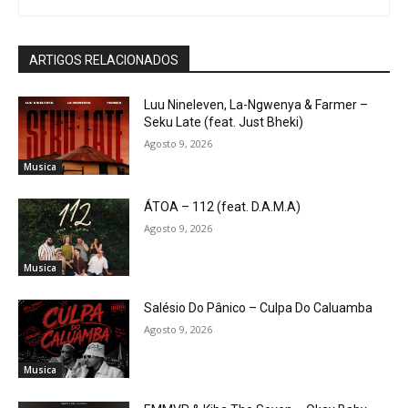
ARTIGOS RELACIONADOS
Luu Nineleven, La-Ngwenya & Farmer –
Seku Late (feat. Just Bheki)
Agosto 9, 2026
Musica
ÁTOA – 112 (feat. D.A.M.A)
Agosto 9, 2026
Musica
Salésio Do Pânico – Culpa Do Caluamba
Agosto 9, 2026
Musica