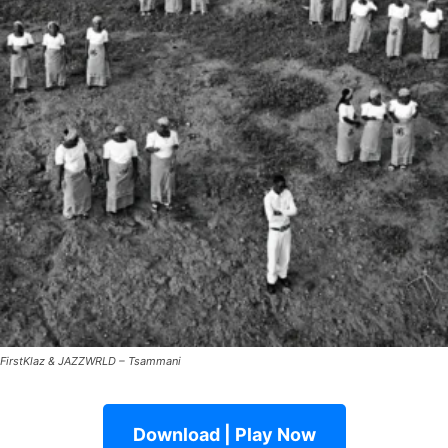
FirstKlaz & JAZZWRLD – Tsammani
Download | Play Now