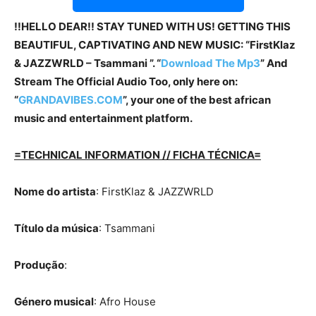
!!HELLO DEAR!! STAY TUNED WITH US! GETTING THIS
BEAUTIFUL, CAPTIVATING AND NEW MUSIC: “FirstKlaz
& JAZZWRLD – Tsammani ”. “
Download The Mp3
” And
Stream The Official Audio Too, only here on:
“
GRANDAVIBES.COM
”, your one of the best african
music and entertainment platform.
=TECHNICAL INFORMATION // FICHA TÉCNICA=
Nome do artista
: FirstKlaz & JAZZWRLD
Título da música
: Tsammani
Produção
:
Género musical
: Afro House