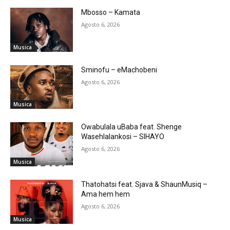
Mbosso – Kamata
Agosto 6, 2026
Musica
Sminofu – eMachobeni
Agosto 6, 2026
Musica
Owabulala uBaba feat. Shenge
Wasehlalankosi – SIHAYO
Agosto 6, 2026
Musica
Thatohatsi feat. Sjava & ShaunMusiq –
Ama hem hem
Agosto 6, 2026
Musica