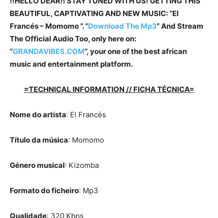
!!HELLO DEAR!! STAY TUNED WITH US! GETTING THIS
BEAUTIFUL, CAPTIVATING AND NEW MUSIC: “El
Francés – Momomo ”. “
Download The Mp3
”
And Stream
The Official Audio Too, only here on:
“
GRANDAVIBES.COM
”, your one of the best african
music and entertainment platform.
=TECHNICAL INFORMATION // FICHA TÉCNICA=
Nome do artista
: El Francés
Título da música
: Momomo
Género musical
: Kizomba
Formato do ficheiro
: Mp3
Qualidade
: 320 Kbps