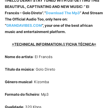
!!HELLO DEAR!! STAY TUNED WITH US! GETTING THIS
BEAUTIFUL, CAPTIVATING AND NEW MUSIC: “ El
Francés – Golo Direto”. “
Download The Mp3
”
And Stream
The Official Audio Too, only here on:
“
GRANDAVIBES.COM
”, your one of the best african
music and entertainment platform.
=TECHNICAL INFORMATION // FICHA TÉCNICA=
Nome do artista
: El Francés
Título da música
: Golo Direto
Género musical
: Kizomba
Formato do ficheiro
: Mp3
Qualidade
: 320 Kbps