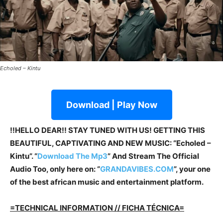
Echoled – Kintu
Download | Play Now
!!HELLO DEAR!! STAY TUNED WITH US! GETTING THIS
BEAUTIFUL, CAPTIVATING AND NEW MUSIC: “Echoled –
Kintu”. “
Download The Mp3
” And Stream The Official
Audio Too, only here on: “
GRANDAVIBES.COM
”, your one
of the best african music and entertainment platform.
=TECHNICAL INFORMATION // FICHA TÉCNICA=