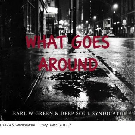
CAAZA & Nandipha808 – They Don’t Exist EP