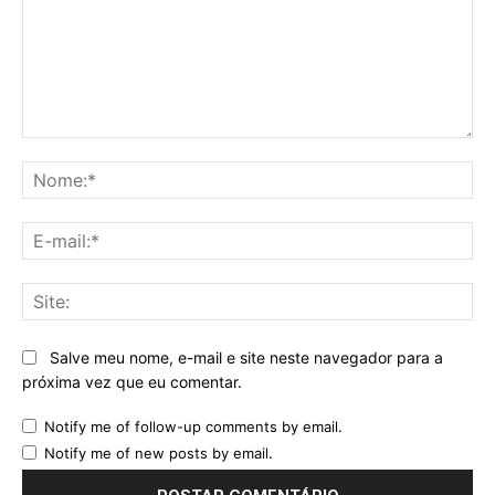
Comentário:
No
E-
mai
Sit
Salve meu nome, e-mail e site neste navegador para a
próxima vez que eu comentar.
Notify me of follow-up comments by email.
Notify me of new posts by email.