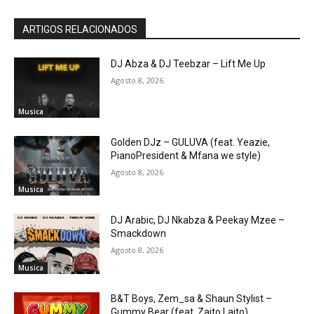
ARTIGOS RELACIONADOS
DJ Abza & DJ Teebzar – Lift Me Up
Agosto 8, 2026
Musica
Golden DJz – GULUVA (feat. Yeazie,
PianoPresident & Mfana we style)
Agosto 8, 2026
Musica
DJ Arabic, DJ Nkabza & Peekay Mzee –
Smackdown
Agosto 8, 2026
Musica
B&T Boys, Zem_sa & Shaun Stylist –
Gummy Bear (feat. Zaito Laito)