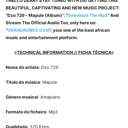
!!HELLO DEAR!! STAY TUNED WITH US! GETTING THIS
BEAUTIFUL, CAPTIVATING AND NEW MUSIC PROJECT:
“Dzo 729 – Mapule (Album) ”. “
Download The Mp3
”
And
Stream The Official Audio Too, only here on:
“
GRANDAVIBES.COM
”, your one of the best african
music and entertainment platform.
=TECHNICAL INFORMATION // FICHA TÉCNICA=
Nome do artista
: Dzo 729
Título da música
: Mapule
Género musical
: Amapiano
Formato do ficheiro
: Mp3
Qualidade
: 320 Kbps