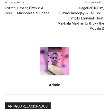
Artigo anterior
Próximo artigo
Cyfred, Sayfar, Blxckie &
JudgeDeBliQSim,
Pcee – Mashonisa eDubane
SjavasDaDeejay & Tall Tee –
Impilo Emnandi (feat.
Makhala Makhambi & Sky the
Vocalist)
Admin
ARTIGOS RELACIONADOS