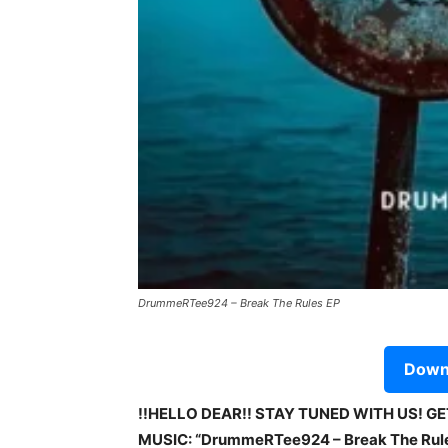
DrummeRTee924 – Break The Rules EP
Downl
!!HELLO DEAR!! STAY TUNED WITH US! G
MUSIC: “DrummeRTee924 – Break The Rules