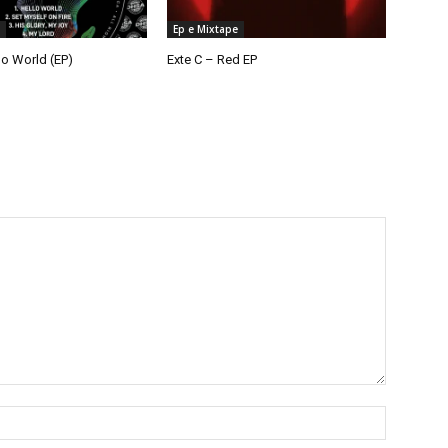
Ep e Mixtape
lo World (EP)
Exte C – Red EP
Nome:*