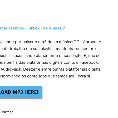
eRTee924 – Break The Rules EP
visitar e por baixar o mp3 desta música:
“ ”
… Aproveite
vante trabalho em sua playlist, mantenha-se sempre
usicais acessando diariamente o nosso site. E, não se
eus perfis das plataformas digitais como: o Facebook,
 AudioMack, Deezer e entre outras plataformas digiats.
sbravando os conteúdos que temos aqui para si…
OAD MP3 HERE!
& Mixtape