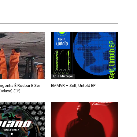
Ep e Mixtape
ergonha É Roubar E Ser
EMMVR – Self, Untold EP
eluxe) (EP)