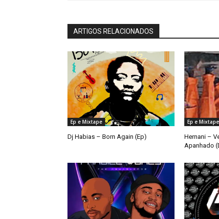
ARTIGOS RELACIONADOS
Ep e Mixtape
Ep e Mixtape
Dj Habias – Born Again (Ep)
Hernani – V
Apanhado (D