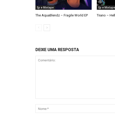
Ep e Mixtape
Ep e Mixtape
The AquaBlendz – Fragile World EP
Tiiano – Hel
DEIXE UMA RESPOSTA
Comentário: