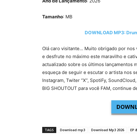
Ano de Lançamento
: 2026
Tamanho
: MB
DOWNLOAD MP3: Drumm
Olá caro visitante… Muito obrigado por nos 
e desfrute no máximo este maravilho e cati
actualizado sobre os últimos lançamentos m
esqueça de seguir e escutar o artista nos s
Instagram, Twiter “X”, SpotiFy, SoundCloud,
BIG SHOUTOUT para você FAM, continue de
DOWNL
TAGS
Download mp3
Download Mp3 2026
EP 