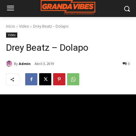
Início
Video
Drey Beatz – Dolapo
Video
Drey Beatz – Dolapo
By
Admin
Abril 3, 2019
0