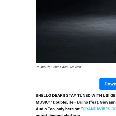
DoubleLife – Brilho (feat. Giovanni)
Downl
!!HELLO DEAR!! STAY TUNED WITH US! G
MUSIC: “ DoubleLife – Brilho (feat. Giovanni)
Audio Too, only here on: “
GRANDAVIBES.C
entertainment platform.