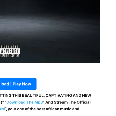
oad | Play Now
ETTING THIS BEAUTIFUL, CAPTIVATING AND NEW
”. “
Download The Mp3
”
And Stream The Official
OM
”, your one of the best african music and