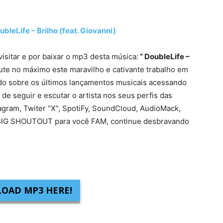
Life – Brilho (feat. Giovanni)
visitar e por baixar o mp3 desta música:
“ DoubleLife –
ute no máximo este maravilho e cativante trabalho em
ado sobre os últimos lançamentos musicais acessando
 de seguir e escutar o artista nos seus perfis das
tagram, Twiter “X”, SpotiFy, SoundCloud, AudioMack,
s. BIG SHOUTOUT para você FAM, continue desbravando
OAD MP3 HERE!