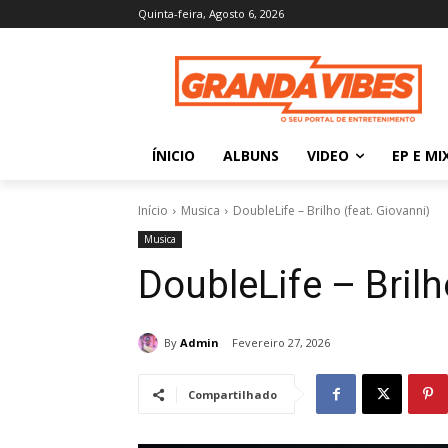
Quinta-feira, Agosto 6, 2026
ÍNICIO
ALBUNS
VIDEO
EP E MI
Início
Musica
DoubleLife – Brilho (feat. Giovanni)
Musica
DoubleLife – Brilh
By
Admin
Fevereiro 27, 2026
Compartilhado