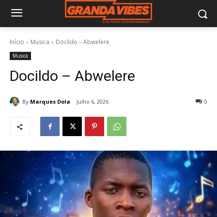
Início
Musica
Docildo – Abwelere
Musica
Docildo – Abwelere
By
Marques Dola
Julho 6, 2026
0