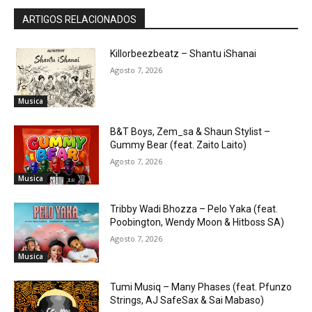
ARTIGOS RELACIONADOS
Killorbeezbeatz – Shantu iShanai
Agosto 7, 2026
Musica
B&T Boys, Zem_sa & Shaun Stylist –
Gummy Bear (feat. Zaito Laito)
Agosto 7, 2026
Musica
Tribby Wadi Bhozza – Pelo Yaka (feat.
Poobington, Wendy Moon & Hitboss SA)
Agosto 7, 2026
Musica
Tumi Musiq – Many Phases (feat. Pfunzo
Strings, AJ SafeSax & Sai Mabaso)