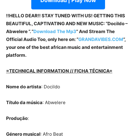
Download | Play Now
!!HELLO DEAR!! STAY TUNED WITH US! GETTING THIS
BEAUTIFUL, CAPTIVATING AND NEW MUSIC: “Docildo –
Abwelere ”. “
Download The Mp3
” And Stream The
Official Audio Too, only here on: “
GRANDAVIBES.COM
”,
your one of the best african music and entertainment
platform.
=TECHNICAL INFORMATION // FICHA TÉCNICA=
Nome do artista
: Docildo
Título da música
: Abwelere
Produção
:
Género musical
: Afro Beat