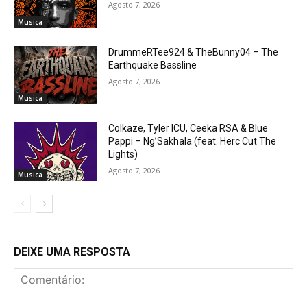
Agosto 7, 2026
Musica
DrummeRTee924 & TheBunny04 – The
Earthquake Bassline
Agosto 7, 2026
Musica
Colkaze, Tyler ICU, Ceeka RSA & Blue
Pappi – Ng’Sakhala (feat. Herc Cut The
Lights)
Agosto 7, 2026
Musica
DEIXE UMA RESPOSTA