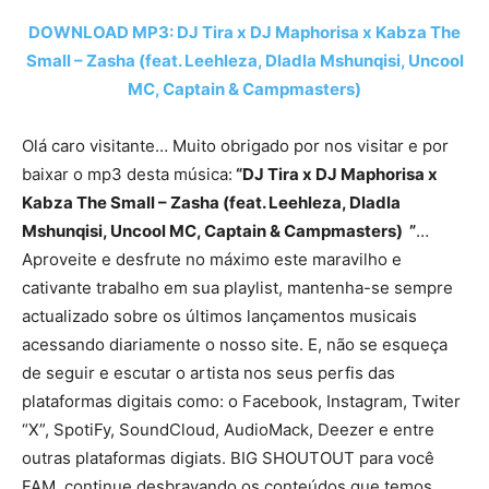
DOWNLOAD MP3: DJ Tira x DJ Maphorisa x Kabza The
Small – Zasha (feat. Leehleza, Dladla Mshunqisi, Uncool
MC, Captain & Campmasters)
Olá caro visitante… Muito obrigado por nos visitar e por
baixar o mp3 desta música:
“DJ Tira x DJ Maphorisa x
Kabza The Small – Zasha (feat. Leehleza, Dladla
Mshunqisi, Uncool MC, Captain & Campmasters) ”
…
Aproveite e desfrute no máximo este maravilho e
cativante trabalho em sua playlist, mantenha-se sempre
actualizado sobre os últimos lançamentos musicais
acessando diariamente o nosso site. E, não se esqueça
de seguir e escutar o artista nos seus perfis das
plataformas digitais como: o Facebook, Instagram, Twiter
“X”, SpotiFy, SoundCloud, AudioMack, Deezer e entre
outras plataformas digiats. BIG SHOUTOUT para você
FAM, continue desbravando os conteúdos que temos