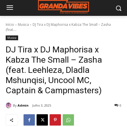
Início
Musica
DJ Tira x DJ Maphorisa x Kabza The Small – Zasha
(feat....
Musica
DJ Tira x DJ Maphorisa x
Kabza The Small – Zasha
(feat. Leehleza, Dladla
Mshunqisi, Uncool MC,
Captain & Campmasters)
By
Admin
Julho 3, 2025
0