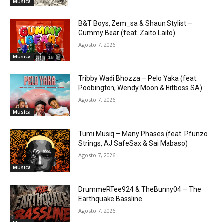
Musica
B&T Boys, Zem_sa & Shaun Stylist –
Gummy Bear (feat. Zaito Laito)
Agosto 7, 2026
Musica
Tribby Wadi Bhozza – Pelo Yaka (feat.
Poobington, Wendy Moon & Hitboss SA)
Agosto 7, 2026
Musica
Tumi Musiq – Many Phases (feat. Pfunzo
Strings, AJ SafeSax & Sai Mabaso)
Agosto 7, 2026
Musica
DrummeRTee924 & TheBunny04 – The
Earthquake Bassline
Agosto 7, 2026