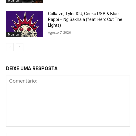
Musica
Colkaze, Tyler ICU, Ceeka RSA & Blue
Pappi – Ng’Sakhala (feat. Herc Cut The
Lights)
Agosto 7, 2026
Musica
DEIXE UMA RESPOSTA
Comentário:
No