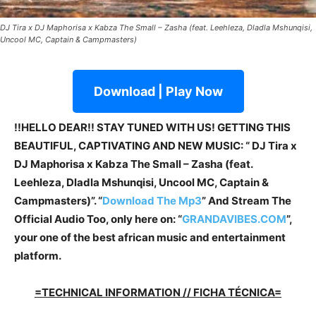
DJ Tira x DJ Maphorisa x Kabza The Small – Zasha (feat. Leehleza, Dladla Mshunqisi,
Uncool MC, Captain & Campmasters)
Download | Play Now
!!HELLO DEAR!! STAY TUNED WITH US! GETTING THIS
BEAUTIFUL, CAPTIVATING AND NEW MUSIC: “ DJ Tira x
DJ Maphorisa x Kabza The Small – Zasha (feat.
Leehleza, Dladla Mshunqisi, Uncool MC, Captain &
Campmasters)”. “
Download The Mp3
”
And Stream The
Official Audio Too, only here on: “
GRANDAVIBES.COM
”,
your one of the best african music and entertainment
platform.
=TECHNICAL INFORMATION // FICHA TÉCNICA=