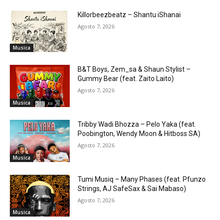
Killorbeezbeatz – Shantu iShanai
Agosto 7, 2026
Musica
B&T Boys, Zem_sa & Shaun Stylist –
Gummy Bear (feat. Zaito Laito)
Agosto 7, 2026
Musica
Tribby Wadi Bhozza – Pelo Yaka (feat.
Poobington, Wendy Moon & Hitboss SA)
Agosto 7, 2026
Musica
Tumi Musiq – Many Phases (feat. Pfunzo
Strings, AJ SafeSax & Sai Mabaso)
Agosto 7, 2026
Musica