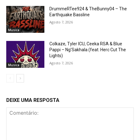
DrummeRTee924 & TheBunny04 – The
Earthquake Bassline
Agosto 7, 2026
Musica
Colkaze, Tyler ICU, Ceeka RSA & Blue
Pappi – Ng’Sakhala (feat. Herc Cut The
Lights)
Agosto 7, 2026
Musica
DEIXE UMA RESPOSTA